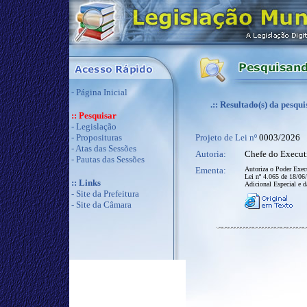
-
Página Inicial
.:: Resultado(s) da pesqui
:: Pesquisar
-
Legislação
-
Proposituras
Projeto de Lei nº
0003/2026
-
Atas das Sessões
Autoria:
Chefe do Execut
-
Pautas das Sessões
Ementa:
Autoriza o Poder Execu
Lei nº 4.065 de 18/06/
:: Links
Adicional Especial e d
-
Site da Prefeitura
-
Site da Câmara