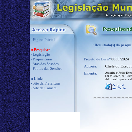
-
Página Inicial
.:: Resultado(s) da pesqui
:: Pesquisar
-
Legislação
-
Proposituras
Projeto de Lei nº
0060/2024
-
Atas das Sessões
Autoria:
Chefe do Execut
-
Pautas das Sessões
Ementa:
Autoriza o Poder Execu
Lei nº 3.927, de 19/07
:: Links
Adicional Especial e d
-
Site da Prefeitura
-
Site da Câmara