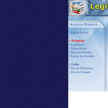
-
Página Inicial
:: Pesquisar
-
Legislação
-
Proposituras
-
Atas das Sessões
-
Pautas das Sessões
:: Links
-
Site da Prefeitura
-
Site da Câmara