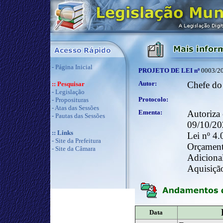
-
Página Inicial
PROJETO DE LEI nº
0003/2
Autor:
Chefe do
:: Pesquisar
-
Legislação
Protocolo:
-
Proposituras
-
Atas das Sessões
Ementa:
Autoriza 
-
Pautas das Sessões
09/10/202
:: Links
Lei nº 4.
-
Site da Prefeitura
Orçamentá
-
Site da Câmara
Adicional
Aquisição
Data