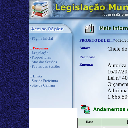
-
Página Inicial
PROJETO DE LEI nº
0026/2
Autor:
Chefe do
:: Pesquisar
-
Legislação
Protocolo:
-
Proposituras
-
Atas das Sessões
Ementa:
Autoriza 
-
Pautas das Sessões
16/07/202
:: Links
Lei nº 40
-
Site da Prefeitura
Orçamentá
-
Site da Câmara
Adicional
1.665.50
Data