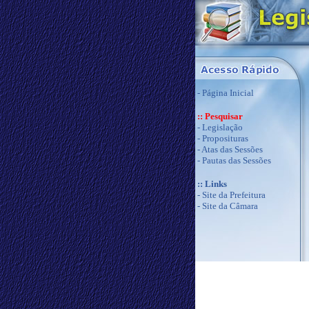
-
Página Inicial
:: Pesquisar
-
Legislação
-
Proposituras
-
Atas das Sessões
-
Pautas das Sessões
:: Links
-
Site da Prefeitura
-
Site da Câmara