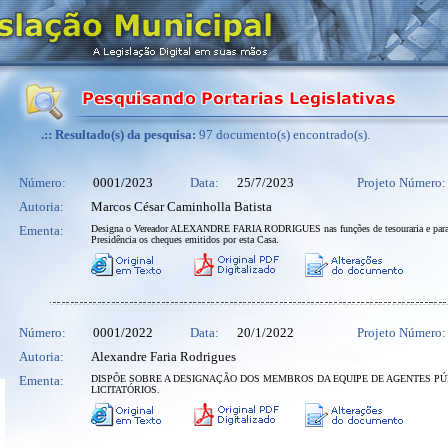
.:: Resultado(s) da pesquisa:
97 documento(s) encontrado(s).
Número:
0001/2023
Data:
25/7/2023
Projeto Número:
Autoria:
Marcos César Caminholla Batista
Ementa:
Designa o Vereador ALEXANDRE FARIA RODRIGUES nas funções de tesouraria e para 
Presidência os cheques emitidos por esta Casa.
Número:
0001/2022
Data:
20/1/2022
Projeto Número:
Autoria:
Alexandre Faria Rodrigues
Ementa:
DISPÕE SOBRE A DESIGNAÇÃO DOS MEMBROS DA EQUIPE DE AGENTES P
LICITATÓRIOS.