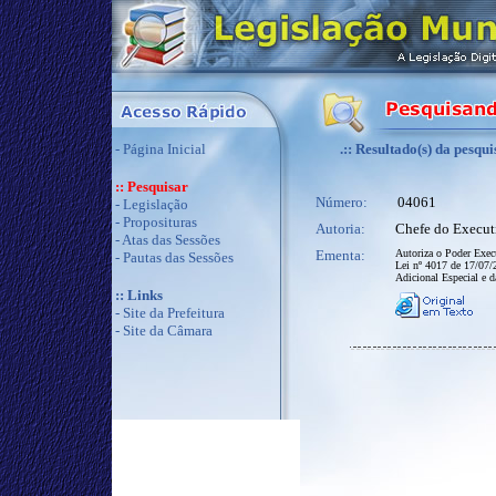
-
Página Inicial
.:: Resultado(s) da pesqui
:: Pesquisar
Número:
04061
-
Legislação
-
Proposituras
Autoria:
Chefe do Execut
-
Atas das Sessões
Ementa:
Autoriza o Poder Execu
-
Pautas das Sessões
Lei nº 4017 de 17/07/2
Adicional Especial e d
:: Links
-
Site da Prefeitura
-
Site da Câmara