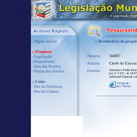
-
Página Inicial
.:: Resultado(s) da pesqui
:: Pesquisar
Número:
04007
-
Legislação
-
Proposituras
Autoria:
Chefe do Execut
-
Atas das Sessões
Ementa:
Autoriza o Poder Execu
-
Pautas das Sessões
Lei nº 3.927, de 19/07
Adicional Especial e 
:: Links
-
Site da Prefeitura
-
Site da Câmara