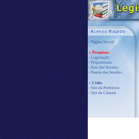
-
Página Inicial
:: Pesquisar
-
Legislação
-
Proposituras
-
Atas das Sessões
-
Pautas das Sessões
:: Links
-
Site da Prefeitura
-
Site da Câmara