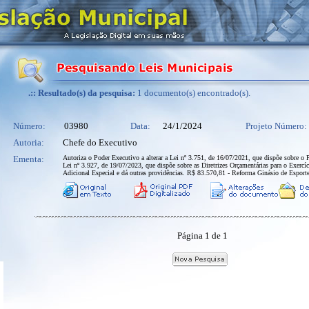
.:: Resultado(s) da pesquisa:
1 documento(s) encontrado(s).
Número:
03980
Data:
24/1/2024
Projeto Número:
Autoria:
Chefe do Executivo
Ementa:
Autoriza o Poder Executivo a alterar a Lei nº 3.751, de 16/07/2021, que dispõe sobre o 
Lei nº 3.927, de 19/07/2023, que dispõe sobre as Diretrizes Orçamentárias para o Exercíc
Adicional Especial e dá outras providências. R$ 83.570,81 - Reforma Ginásio de Esport
Página 1 de 1