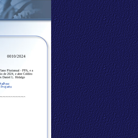
0010/2024
Plano Plurianual - PPA, e a
io de 2024, e abre Crédito
es Daniel L. Hidalgo