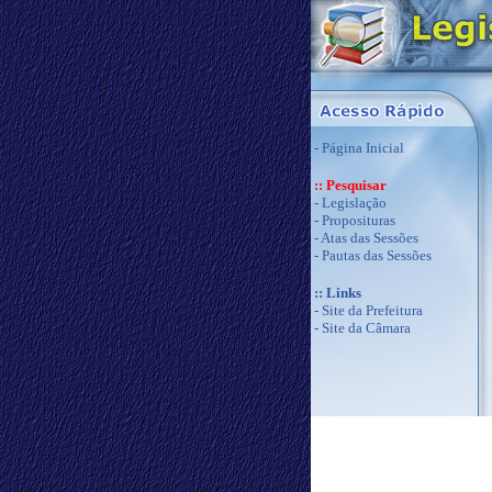
-
Página Inicial
:: Pesquisar
-
Legislação
-
Proposituras
-
Atas das Sessões
-
Pautas das Sessões
:: Links
-
Site da Prefeitura
-
Site da Câmara