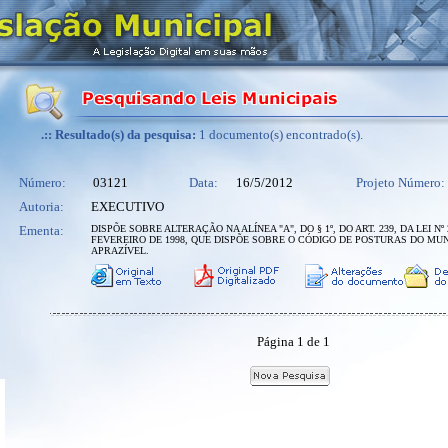
.:: Resultado(s) da pesquisa:
1 documento(s) encontrado(s).
Número:
03121
Data:
16/5/2012
Projeto Número:
Autoria:
EXECUTIVO
Ementa:
DISPÕE SOBRE ALTERAÇÃO NA ALÍNEA "A", DO § 1º, DO ART. 239, DA LEI Nº 
FEVEREIRO DE 1998, QUE DISPÕE SOBRE O CÓDIGO DE POSTURAS DO MUN
APRAZÍVEL.
Página 1 de 1