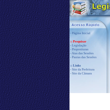
-
Página Inicial
:: Pesquisar
-
Legislação
-
Proposituras
-
Atas das Sessões
-
Pautas das Sessões
:: Links
-
Site da Prefeitura
-
Site da Câmara