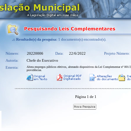
.:: Resultado(s) da pesquisa:
1 documento(s) encontrado(s).
Número:
20220006
Data:
22/6/2022
Projeto Número:
Autoria:
Chefe do Executivo
Ementa:
Altera empregos públicos efetivos, alterando dispositivos da Lei Complementar nº 001/2
providências.
Página 1 de 1